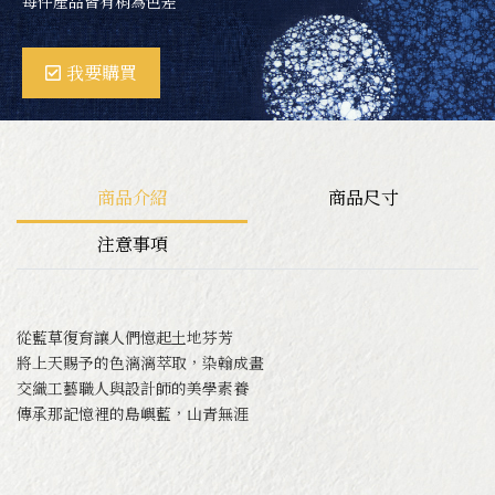
每件產品皆有稍為色差
ＤIY體驗
我要購買
關於卓也文創
商品介紹
商品尺寸
工藝師介紹
注意事項
從藍草復育讓人們憶起土地芬芳
將上天賜予的色漓漓萃取，染翰成畫
交織工藝職人與設計師的美學素養
傳承那記憶裡的島嶼藍，山青無涯