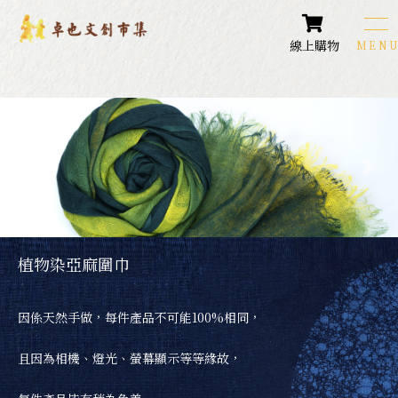
線上購物
卓也文創商品
Products
圍巾類商品
配件飾品
各式包款
植物染亞麻圍巾
生活小物
因係天然手做，每件產品不可能100%相同，
居家生活
且因為相機、燈光、螢幕顯示等等緣故，
藍染鞋款