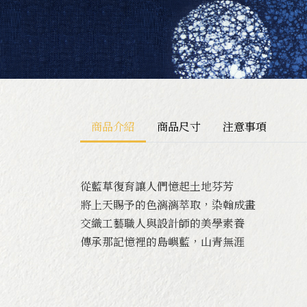
商品介紹
商品尺寸
注意事項
從藍草復育讓人們憶起土地芬芳
將上天賜予的色漓漓萃取，染翰成畫
交織工藝職人與設計師的美學素養
傳承那記憶裡的島嶼藍，山青無涯