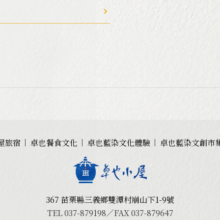
屋旅宿
卓也餐食文化
卓也藍染文化體驗
卓也藍染文創市
367 苗栗縣三義鄉雙潭村崩山下1-9號
TEL 037-879198／FAX 037-879647