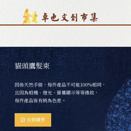
卓也文創商品
Products
圍巾類商品
配件
貓頭鷹髮束
居家生活
藍染
因係天然手做，每件產品不可能100%相同，
且因為相機、燈光、螢幕顯示等等緣故，
每件產品皆有稍為色差。
關於卓也文創
我要購買
工藝師介紹