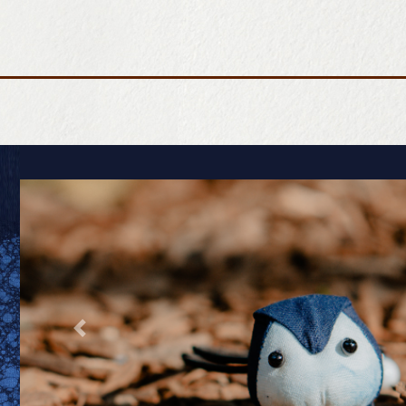
飾品
各式包款
鞋款
ＤIY體驗