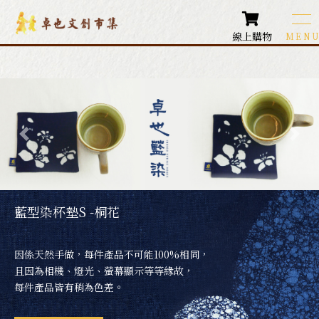
線上購物
卓也文創商品
Products
圍巾類商品
配件飾品
各式包款
藍型染杯墊S -桐花
生活小物
因係天然手做，每件產品不可能100%相同，
居家生活
且因為相機、燈光、螢幕顯示等等緣故，
每件產品皆有稍為色差。
藍染鞋款