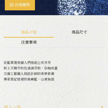
我要購買
ＤIY體驗
商品介紹
商品尺寸
關於卓也文創
注意事項
工藝師介紹
從藍草復育讓人們憶起土地芬芳
將上天賜予的色漓漓萃取，染翰成畫
交織工藝職人與設計師的美學素養
傳承那記憶裡的島嶼藍，山青無涯
回上一頁