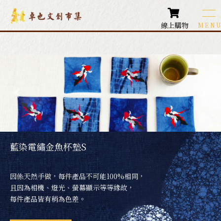
線上購物
卓也文創商品
Products
圍巾類商品
配件飾品
各式包款
藍染電繡金魚杯墊S
生活小物
因係天然手做，每件產品不可能100%相同，
居家生活
且因為相機、燈光、螢幕顯示等等緣故，
每件產品皆有稍為色差。
藍染鞋款