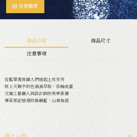
我要購買
ＤIY體驗
商品介紹
商品尺寸
關於卓也文創
注意事項
工藝師介紹
從藍草復育讓人們憶起土地芬芳
將上天賜予的色漓漓萃取，染翰成畫
交織工藝職人與設計師的美學素養
傳承那記憶裡的島嶼藍，山青無涯
回上一頁