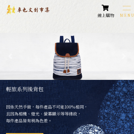
線上購物
卓也文創商品
Products
圍巾類商品
配件飾品
各式包款
輕旅系列後背包
生活小物
因係天然手做，每件產品不可能100%相同，
居家生活
且因為相機、燈光、螢幕顯示等等緣故，
每件產品皆有稍為色差。
藍染鞋款