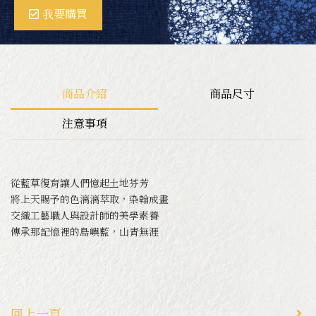
我要購買
ＤIY體驗
商品介紹
商品尺寸
關於卓也文創
注意事項
工藝師介紹
從藍草復育讓人們憶起土地芬芳
將上天賜予的色漓漓萃取，染翰成畫
交織工藝職人與設計師的美學素養
傳承那記憶裡的島嶼藍，山青無涯
回上一頁