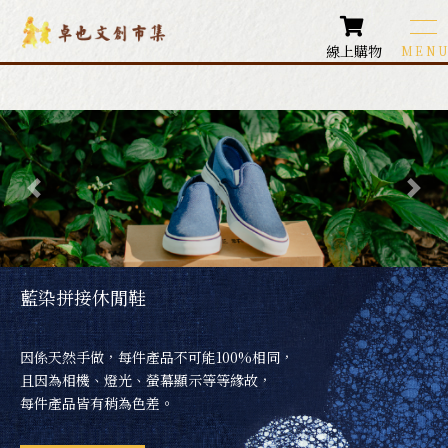
線上購物
卓也文創商品
Products
圍巾類商品
配件飾品
各式包款
藍染拼接休閒鞋
生活小物
因係天然手做，每件產品不可能100%相同，
居家生活
且因為相機、燈光、螢幕顯示等等緣故，
每件產品皆有稍為色差。
藍染鞋款