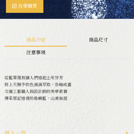
我要購買
ＤIY體驗
商品介紹
商品尺寸
關於卓也文創
注意事項
工藝師介紹
從藍草復育讓人們憶起土地芬芳
將上天賜予的色漓漓萃取，染翰成畫
交織工藝職人與設計師的美學素養
傳承那記憶裡的島嶼藍，山青無涯
回上一頁