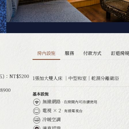
活動
交通&聯絡資訊
房內設施
服務
付款方式
訂退房
：NT$5200
1張加大雙人床 ｜中型和室｜乾濕分離衛浴
900
基本設施
無線網路
· 在房間內可持續使用
電視 × 2
· 有線電視台
冷暖空調
清真認證