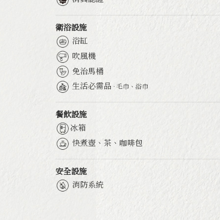
衛浴設施
浴缸
吹風機
免治馬桶
生活必需品
· 毛巾、浴巾
餐飲設施
冰箱
快煮壺、茶、咖啡包
安全設施
消防系統