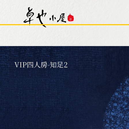
房型介紹
Room Type Introdu
星空泡泡屋(限2人入住)
本館 
VIP四人房-知足2
本館 - 吉祥客房
藏山館
藏山館 - 溫馨六人房
藏山館
卓也小屋旅宿
About Hotel