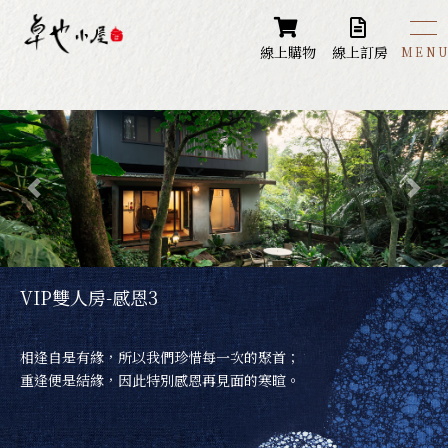
線上購物
線上訂房
房型介紹
Room Type Introduction
星空泡泡屋(限2人入住)
本館 - 雅緻客房
本館 - 穀倉客房
VIP雙人房-感恩3
本館 - VIP客房
相逢自是有緣，所以我們珍惜每一次的聚首；
本館 - 吉祥客房
重逢便是結緣，因此特別感恩再見面的寒暄。
藏山館 - 經典雙人房