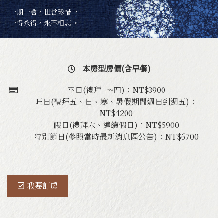
一期一會，世當珍惜 ，
藏山館 - 尊爵雙人房
一得永得，永不相忘 。
藏山館 - 大師雙人房
本房型房價(含早餐)
藏山館 - 溫馨六人房
平日(禮拜一~四)：NT$3900
旺日(禮拜五、日、寒、暑假期間週日到週五)：
NT$4200
藏山館 - 雅緻十人房
假日(禮拜六、連續假日)：NT$5900
特別節日(參照當時最新消息區公告)：NT$6700
卓也小屋旅宿
About Hotel
我要訂房
園區介紹
季節活動