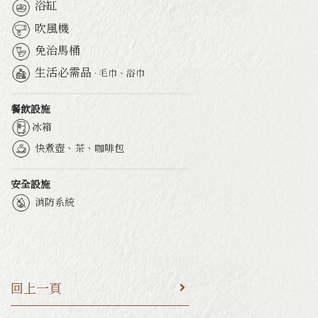
浴缸
吹風機
免治馬桶
生活必需品
· 毛巾、浴巾
餐飲設施
冰箱
快煮壺、茶、咖啡包
安全設施
消防系統
回上一頁