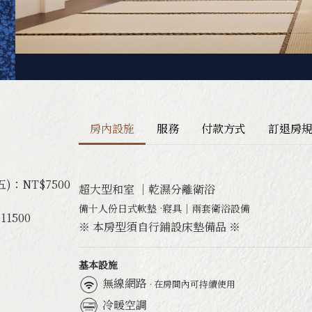
活動
交通&聯絡資訊
房內設施
服務
付款方式
訂退房
：NT$7500
超大型和室 ｜乾濕分離衛浴
備十人份日式軟墊
·寢具｜兩套衛浴設備
1500
※ 本房型須自行鋪設床墊備品 ※
基本設施
無線網路
· 在房間內可持續使用
冷暖空調