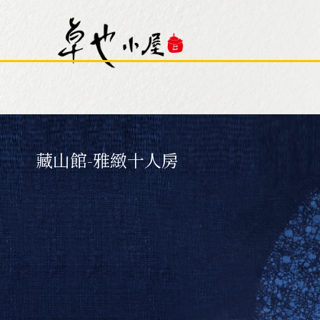
房型介紹
Room Type Introdu
星空泡泡屋(限2人入住)
本館 
藏山館-雅緻十人房
本館 - 吉祥客房
藏山館
藏山館 - 溫馨六人房
藏山館
卓也小屋旅宿
About Hotel