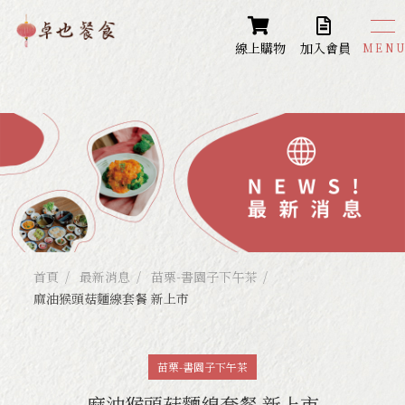
線上購物
加入會員
卓也餐食
Restaurant
苗栗-蔬食餐廳
苗栗-藍庄咖啡
苗栗-卓也書園子
台中-大安餐廳
首頁
最新消息
苗栗-書園子下午茶
麻油猴頭菇麵線套餐 新上市
台南-藍庄咖啡mini
苗栗-書園子下午茶
麻油猴頭菇麵線套餐 新上市