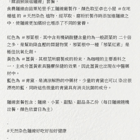
「麻油猴頭菇麵線」套餐，
食農麵線由苗栗苑里手工麵線廠製作，顏色取至卓也小屋 ＃在地
種植 的 ＃天然染色 植物，經萃取、磨粉於製作時添加進麵線之
中，使麵線更加繽紛也增添了不同的營養。
紅色為 ＃菾菜根 - 其中含有機硝酸鹽含量約為一般蔬菜的 二十倍
之多，是幫助降血壓的關鍵物質，菾菜根中一種「菾菜紅素」是
極佳抗氧化劑。
黃色為 ＃薑黃 - 其根莖所磨製成的粉末，為咖哩的主要香料之
一，主成分薑黃素具醫療保健的效果，因此薑黃也出現在中醫藥
材中。
藍色為 ＃青黛 - 是清涼解熱的中藥材，少量的青黛也可以 染出很
漂亮的藍，同時這些微量的青黛具有消炎抗菌的成分。
麵線套餐包含：麵線、小菜、甜點、甜品各乙份（每日麵線隨機
出餐，顏色依當日為主）
-
#天然染色麵線好吃好拍好健康
-