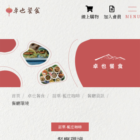
線上購物
加入會員
卓也餐食
Restaurant
苗栗-蔬食餐廳
苗栗-藍庄咖啡
苗栗-卓也書園子
台中-大安餐廳
首頁
卓也餐食
苗栗-藍庄咖啡
餐廳資訊
餐廳環境
台南-藍庄咖啡mini
苗栗-藍庄咖啡
餐廳環境