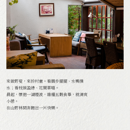
來做野叟，來扮村童。看鵝步擺擺、水鴨撲
水；看枝頭盈綠、花鬧草嘻。
晨起，懷抱一湖煙波，雜糧五穀食畢，就清爽
小憩。
在山野林間奔跑出一片快樂。